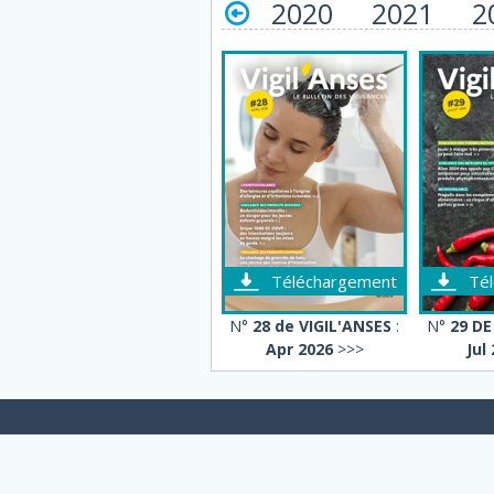
2020
2021
2
Téléchargement
Té
N°
28 de VIGIL'ANSES
:
N°
29 DE
Apr 2026
>>>
Jul